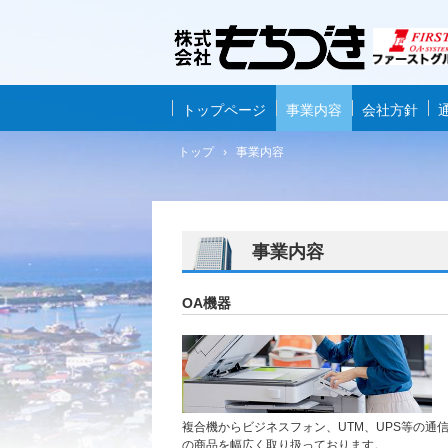
トップページ
事業内容
会社方針
トップ
›
事業内容
事業内容
OA機器
複合機からビジネスフォン、UTM、UPS等の
の商品を幅広く取り扱っております。