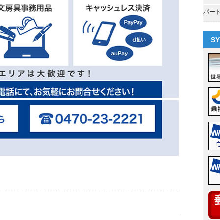
パー
SY