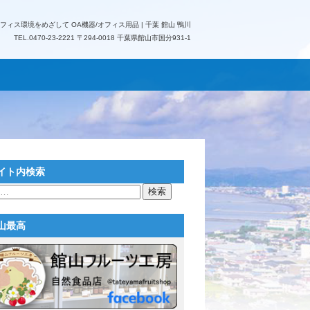
フィス環境をめざして OA機器/オフィス用品 | 千葉 館山 鴨川
TEL.
0470-23-2221
〒294-0018 千葉県館山市国分931-1
イト内検索
山最高